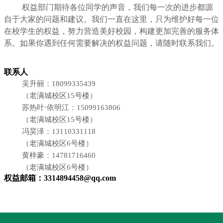
权益部门期待各位同学的声音，我们每一次的进步都源
自于大家的问题和建议。我们一直在这里，只为维护好每一位
在校学生的权益，努力营造美好校园，构建更加完善的服务体
系。如果你遇到任何需要解决的权益问题，请随时联系我们。
联系人
吴升丽：
18099335439
（老满城校区
15
号楼）
苏热叶
·
依明江：
15099163806
（老满城校区
15
号楼）
冯昊泽：
13110331118
（老满城校区
6
号楼）
黄梓豪：
14781716460
（老满城校区
6
号楼）
权益邮箱：
3314894458@qq.com