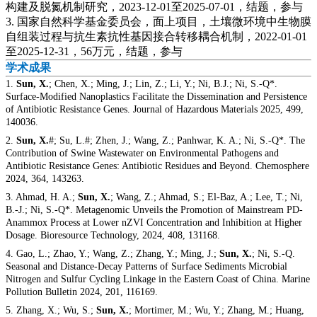
构建及脱氮机制研究，2023-12-01至2025-07-01，结题，参与
3. 国家自然科学基金委员会，面上项目，土壤微环境中生物膜
自组装过程与抗生素抗性基因接合转移耦合机制，2022-01-01
至2025-12-31，56万元，结题，参与
学术成果
1.
Sun, X.
; Chen, X.; Ming, J.; Lin, Z.; Li, Y.; Ni, B.J.; Ni, S.-Q*.
Surface-Modified Nanoplastics Facilitate the Dissemination and Persistence
of Antibiotic Resistance Genes. Journal of Hazardous Materials 2025, 499,
140036.
2.
Sun, X.
#; Su, L.#; Zhen, J.; Wang, Z.; Panhwar, K. A.; Ni, S.-Q*. The
Contribution of Swine Wastewater on Environmental Pathogens and
Antibiotic Resistance Genes: Antibiotic Residues and Beyond. Chemosphere
2024, 364, 143263.
3. Ahmad, H. A.;
Sun, X.
; Wang, Z.; Ahmad, S.; El-Baz, A.; Lee, T.; Ni,
B.-J.; Ni, S.-Q*. Metagenomic Unveils the Promotion of Mainstream PD-
Anammox Process at Lower nZVI Concentration and Inhibition at Higher
Dosage. Bioresource Technology, 2024, 408, 131168.
4. Gao, L.; Zhao, Y.; Wang, Z.; Zhang, Y.; Ming, J.;
Sun, X.
; Ni, S.-Q.
Seasonal and Distance-Decay Patterns of Surface Sediments Microbial
Nitrogen and Sulfur Cycling Linkage in the Eastern Coast of China. Marine
Pollution Bulletin 2024, 201, 116169.
5. Zhang, X.; Wu, S.;
Sun, X.
; Mortimer, M.; Wu, Y.; Zhang, M.; Huang,