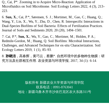
Q.; Cai, P*. Zooming in to Acquire Micro-Reaction: Application of
Microfluidics on Soil Microbiome. Soil Ecology Letters 2022, 4 (3), 213–
223.
6.
Sun, X.
; Cai, P.*; Sørensen, S. J.; Mortimer, M.; Gao, C.; Huang, Q.;
Wang, Y.; Lin, X.; Wu, Y.; Zhu, D.; Chen, R. Interspecific Interactions in
Dual-Species Biofilms of Soil Bacteria: Effects of Fertilization Practices.
Journal of Soils and Sediments 2020, 20 (20), 1494–1501.
7. Cai, P.*;
Sun, X.
; Wu, Y.; Gao, C.; Mortimer, M.; Holden, P. A.;
Redmile-Gordon, M.; Huang, Q. Soil Biofilms: Microbial Interactions,
Challenges, and Advanced Techniques for ex-situ Characterization. Soil
Ecology Letters 2019, 1 (1), 85–93.
8.
孙晓洁
，高春辉，黄巧云，蔡鹏
*.
自然环境中的多物种生物膜：研
究方法及社群相互作用
.
农业资源与环境学报
, 2017, 34 (1): 6-14.
版权所有 新疆农业大学资源与环境学院
联系电话：0991-8763041
地址：新疆乌鲁木齐市沙依巴克区农大东路311号