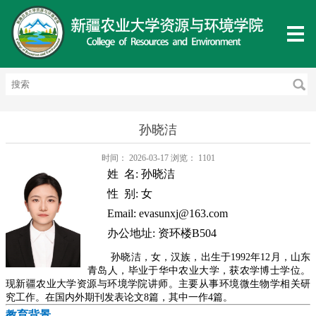
孙晓洁
时间：
2026-03-17
浏览：
1101
姓
名
:
孙晓洁
性
别
:
女
Email:
evasunxj@163.com
办公地址
:
资环楼B504
孙晓洁，女，汉族，
出生于
1992
年
12
月，
山东
青岛人，毕业于华中农业大学，获农学博士学位。
现新疆农业大学资源与环境学院讲师。主要从事环境微生物学相关研
究工作。在国内外期刊发表论文
8
篇，其中一作
4
篇。
教育背景