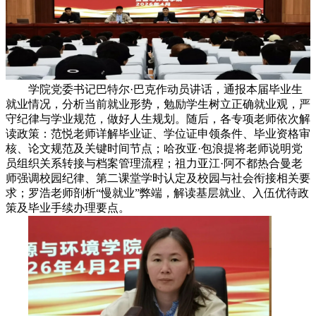
学院党委书记巴特尔·巴克作动员讲话，通报本届毕业生
就业情况，分析当前就业形势，勉励学生树立正确就业观，严
守纪律与学业规范，做好人生规划。随后，各专项老师依次解
读政策：范悦老师详解毕业证、学位证申领条件、毕业资格审
核、论文规范及关键时间节点；哈孜亚·包浪提将老师说明党
员组织关系转接与档案管理流程；祖力亚江·阿不都热合曼老
师强调校园纪律、第二课堂学时认定及校园与社会衔接相关要
求；罗浩老师剖析“慢就业”弊端，解读基层就业、入伍优待政
策及毕业手续办理要点。